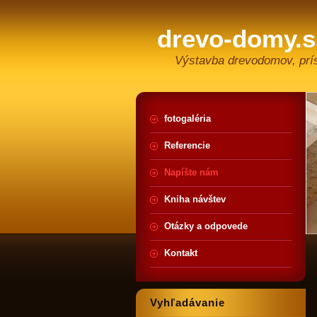
drevo-domy.s
Výstavba drevodomov, prís
fotogaléria
Referencie
Napíšte nám
Kniha návštev
Otázky a odpovede
Kontakt
Vyhľadávanie