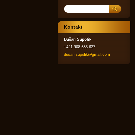
Kontakt
Dušan Šupolík
+421 908 533 627
dusan.su
polik@gm
ail.com