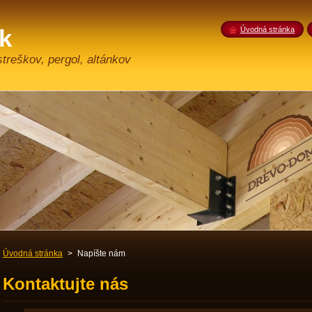
k
Úvodná stránka
treškov, pergol, altánkov
Úvodná stránka
>
Napíšte nám
Kontaktujte nás