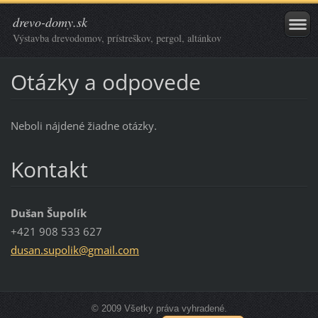
drevo-domy.sk
Výstavba drevodomov, prístreškov, pergol, altánkov
Otázky a odpovede
Neboli nájdené žiadne otázky.
Kontakt
Dušan Šupolík
+421 908 533 627
dusan.su
polik@gm
ail.com
© 2009 Všetky práva vyhradené.